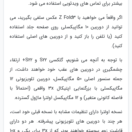
بیشتر برای تماس های ویدئویی استفاده می شود.
اگر واقعاً می خواهید با Z Fold3 عکس سلفی بگیرید، می
توانید از دوربین 10 مگاپیکسلی روی صفحه جلد استفاده
کنید (یا تلفن را باز کنید و از دوربین های اصلی استفاده
کنید).
با توجه به آنچه می شنویم، گلکسی S22 و S22+ ارتقاء
چشمگیری در دوربین های عقب خود خواهند داشت، از
جمله سنسور اصلی 50 مگاپیکسل، دوربین تلویزیونی 12
مگاپیکسلی با بزرگنمایی اپتیکال 3x واقعی (احتمالاً با
فاصله کانونی متغیر) و 12 مگاپیکسل اولترا ماژول گسترده.
نسخه اولترا دارای تنظیمات مشابه با نسخه قبلی خود است،
هر چند با دوربین های تلویزیونی پیشرفته. هر دو دارای
قابلیت زوم پیوسته خواهند بود، که از 3x برای یکی و 10x