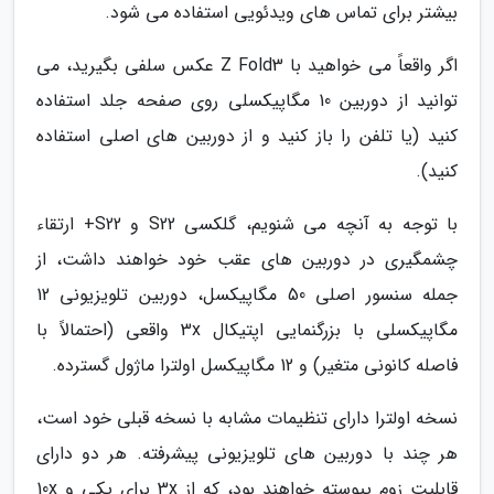
بیشتر برای تماس های ویدئویی استفاده می شود.
اگر واقعاً می خواهید با Z Fold3 عکس سلفی بگیرید، می
توانید از دوربین 10 مگاپیکسلی روی صفحه جلد استفاده
کنید (یا تلفن را باز کنید و از دوربین های اصلی استفاده
کنید).
با توجه به آنچه می شنویم، گلکسی S22 و S22+ ارتقاء
چشمگیری در دوربین های عقب خود خواهند داشت، از
جمله سنسور اصلی 50 مگاپیکسل، دوربین تلویزیونی 12
مگاپیکسلی با بزرگنمایی اپتیکال 3x واقعی (احتمالاً با
فاصله کانونی متغیر) و 12 مگاپیکسل اولترا ماژول گسترده.
نسخه اولترا دارای تنظیمات مشابه با نسخه قبلی خود است،
هر چند با دوربین های تلویزیونی پیشرفته. هر دو دارای
قابلیت زوم پیوسته خواهند بود، که از 3x برای یکی و 10x