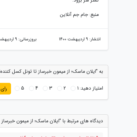
کمتر سر برود.
منبع: جام جم آنلاین
انتشار:
9 اردیبهشت 1400
بروزرسانی:
9 اردیبهشت 1400
به "ایلان ماسک؛ از میمون خبرساز تا تونل کسل کننده!
امتیاز دهید:
1
2
3
4
5
رای
دیدگاه های مرتبط با "ایلان ماسک؛ از میمون خبرساز ت