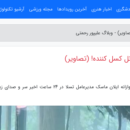
ردشگری
اخبار هنری
آخرین رویدادها
مجله ورزشی
آرشیو تکنولوژ
صاویر) - وبلاگ علیپور رحمتی
نل کسل کننده! (تصاویر)
به گزارش وبلاگ علیپور رحمتی، پروژه های بلندپروازانه ایلان ماسک مدیرعامل تسلا در 24 ساعت اخیر س