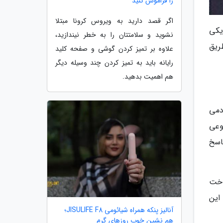
را فراموش کنید
اگر قصد دارید به ویروس کرونا مبتلا
 یکی
نشوید و سلامتتان را به خطر نیندازید،
از طریق تلفن 1420 و هم از طریق
علاوه بر تمیز کردن گوشی و صفحه کلید
رایانه باید به تمیز کردن چند وسیله دیگر
هم اهمیت بدهید.
ردمی
وعی
اسخ
داخت
این
آنالیز پنکه همراه شیائومی JISULIFE F8؛
هم نشین خوب روزهای گرم