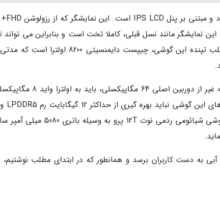
نمایشگر استفاده شده برای آن 6.51 این
ریت 144 هرتز را ارائه کند. این نمایشگر مانند نسل قبلی، کاملا تخت است و بنابراین می تواند
علاقه مندان به این نوع نمایشگرها را جلب کند. قلب تپنده این گوشی، چیپست دایمنسیتی 8200 اولتر
در پنل پشتی آن با سه دوربین روبرو هستیم که به غیر از دوربین اصلی 64 مگاپیکسلی، 
گیگابایت حافظه داخلی را از قلم بیندازیم. انرژی گوشی شیائومی ردمی نوت 12T پرو به وسیله 
ی به دست کاربران برسد و همانطور که در ابتدای مطلب نوشتیم، ه