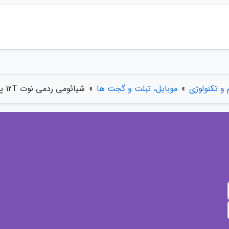
 و تکنولوژی
»
موبایل، تبلت و گجت ها
»
شیائومی ردمی نوت 12T پرو با نمایشگر 144 هرتزی معرفی گردید