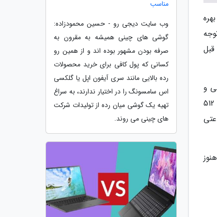
مناسب
چ مقدار دارد و مبتنی بر پنل IPS LCD است. این نمایشگر که از رزولوشن FHD+ بهره
وب سایت دیجی رو - حسین محمودزاده:
 توجه
گوشی های چینی همیشه به مقرون به
ا است که مدتی قبل
صرفه بودن مشهور بوده اند و از همین رو
کسانی که پول کافی برای خرید محصولات
رده بالایی مانند سری آیفون اپل یا گلکسی
باید به اولترا واید 8 مگاپیکسلی و
اس سامسونگ را در اختیار ندارند، به سراغ
ماکرو 2 مگاپیکسلی اشاره کنیم. از دیگر مشخصه های این گوشی نباید بهره گیری از حداکثر 12 گیگابایت رم LPDDR5 و 512
تهیه یک گوشی میان رده از تولیدات شرکت
باتری 5080 میلی آمپر ساعتی
های چینی می روند.
نوز