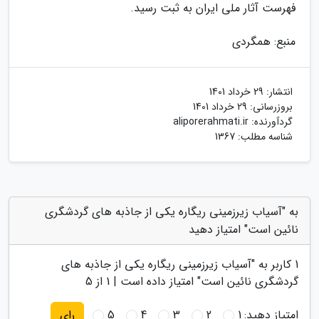
فهرست آثار ملی ایران به ثبت رسید.
منبع: همگردی
انتشار:
29 خرداد 1401
بروزرسانی:
29 خرداد 1401
گردآورنده:
aliporerahmati.ir
شناسه مطلب: 1367
به "آسیاب زیرزمینی ریگاره یکی از جاذبه های گردشگری
نائین است" امتیاز دهید
1
کاربر به "
آسیاب زیرزمینی ریگاره یکی از جاذبه های
گردشگری نائین است
" امتیاز داده است |
1
از 5
امتیاز دهید:
1
2
3
4
5
رای