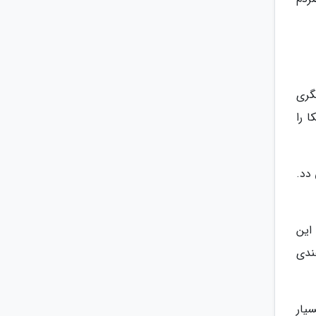
شگری
 را
به قرن 12 میلادی بر می دد.
این
هندی
یار