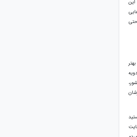
 این
ایی
 حتی
هتر
ویه
ور،
شان
تید
ایت
مردم