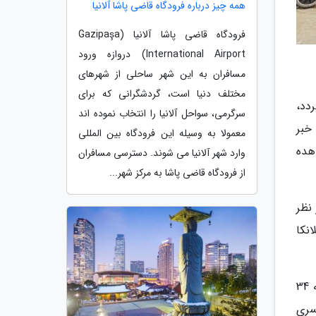
همه چیز درباره فرودگاه قاضی پاشا آلانیا
فرودگاه قاضی پاشا آلانیا (Gazipaşa
International Airport) دروازه ورود
مسافران به این شهر ساحلی از شهرهای
مختلف دنیا است، گردشگرانی که برای
دد،
سرگرمی، سواحل آلانیا را انتخاب نموده اند
خبر
معمولا به وسیله این فرودگاه بین المللی
هده
وارد شهر آلانیا می شوند. دسترسی مسافران
از فرودگاه قاضی پاشا به مرکز شهر...
ز نظر
 10 درصد مردم سریلانکا
سریلانکا یکی از کهن ترین اقامتگاه های انسانی به حساب آمده و یافته ها در این رابطه، بقایای انسان هایی مربوط به 34
سری