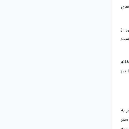
 های
 از
است
انه
نیز
 به
سفر
 به