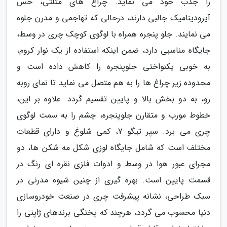
را جذب خود می نماید. چراغ های مثلثی، حس
آیرودینامیک جالبی دارند، درحالی که تهاجمی و مدرن جلوه
می نمایند. جلو پنجره همراه با لوگوی کوچک چری در وسط،
جایگاه مناسبی دارد، ضمن اینکه استفاده از یک نوار کروم،
به خوبی یکنواختی جلوپنجره را کاهش داده است و
محدوده زیر چراغ ها را به هم متصل می نماید تا نمای روبه
رو، به دو بخش بالا و پایین تقسیم گردد. علاوه بر این،
خطوط مورب و متقارن جلوپنجره، چشم را به سمت لوگوی
چری می برد. سپر تیگو 7، کمی شلوغ و دارای قطعات
مختلف است که شامل جایگاه لوزی شکل مه شکن ها، دو
مجرای عبور هوا در وسط و ادوات فلزی نقره ای رنگ در
قسمت پایین است. بهره گیری از چنین شیوه مدرنی در
سبک طراحی، نشانه پیشرفت چری در صنعت خودروسازی
دنیا محسوب می گردد، هرچند که پختگی برندهای ژاپنی را