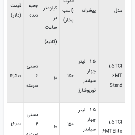
قدرت
جعبه
قیمت
کیلومتر
مدل
پیشرانه
(اسب
دنده
(دلار)
بر
بخار)
ساعت
(ثانیه)
1.5 لیتر
1.5TCI
دستی
چهار
14,500
6
150
6MT
10
سیلندر
Stand
سرعته
توربوشارژ
1.5 لیتر
دستی
چهار
1.5TCI
16,000
6
150
10
سیلندر
6MTElite
سرعته