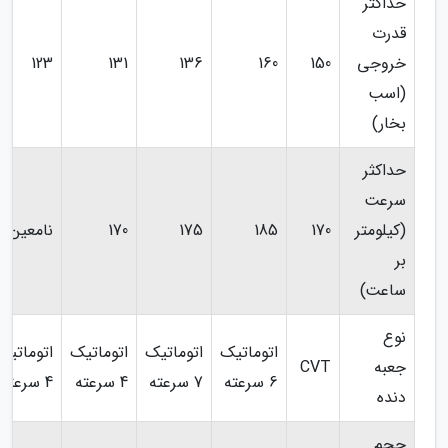
حداکثر
قدرت
خروجی
150
160
136
131
123
(اسب
بخار)
حداکثر
سرعت
(کیلومتر
170
185
175
170
نامعین
بر
ساعت)
نوع
اتوماتیک
اتوماتیک
اتوماتیک
اتوماتیک
جعبه
CVT
6 سرعته
7 سرعته
4 سرعته
4 سرعته
دنده
حجم