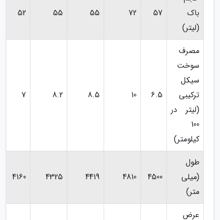
باک
57
72
55
55
52
(لیتر)
مصرف
سوخت
سیکل
ترکیبی
6.5
10
8.5
8.2
7
(لیتر در
100
کیلومتر)
طول
(میلی
4500
4810
4419
4325
4160
متر)
عرض