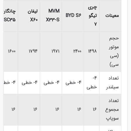
چری
MVM
لیفان
چانگان
معینات
تیگو
BYD S6
SC35
X60
X33-S
7
حجم
موتور
1600
1794
1971
2400
1498
(سی
سی)
تعداد
4-
4- خطی
4- خطی
4- خطی
4- خطی
سیلندر
خطی
تعداد
مجموع
16
16
16
16
16
سوپاپ