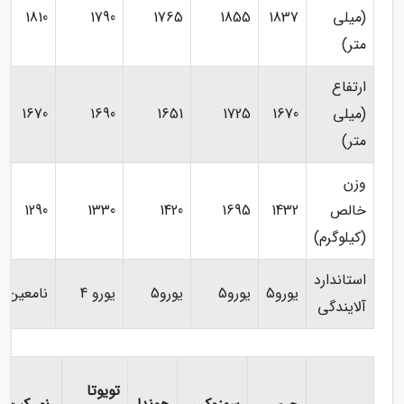
(میلی
1837
1855
1765
1790
1810
متر)
ارتفاع
(میلی
1670
1725
1651
1690
1670
متر)
وزن
خالص
1432
1695
1420
1330
1290
(کیلوگرم)
استاندارد
یورو5
یورو5
یورو5
یورو 4
نامعین
آلایندگی
تویوتا