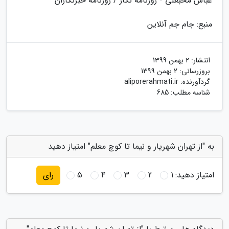
عباس محبعلی - روزنامه نگار / روزنامه خبرنگاران
منبع: جام جم آنلاین
انتشار:
2 بهمن 1399
بروزرسانی:
2 بهمن 1399
گردآورنده:
aliporerahmati.ir
شناسه مطلب: 685
به "از تهران شهریار و نیما تا کوچ معلم" امتیاز دهید
امتیاز دهید:
1
2
3
4
5
رای