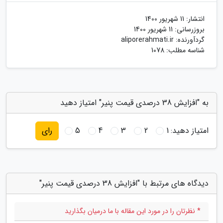
انتشار:
11 شهریور 1400
بروزرسانی:
11 شهریور 1400
گردآورنده:
aliporerahmati.ir
شناسه مطلب: 1078
به "افزایش 38 درصدی قیمت پنیر" امتیاز دهید
امتیاز دهید:
1
2
3
4
5
رای
دیدگاه های مرتبط با "افزایش 38 درصدی قیمت پنیر"
* نظرتان را در مورد این مقاله با ما درمیان بگذارید