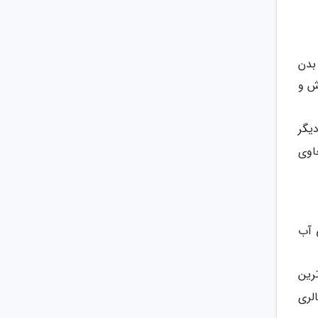
بدن
رش و
یگر
اوی
ی آب
رین
لری