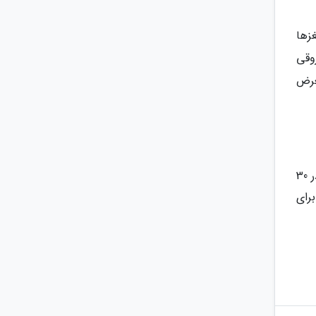
زها
وقی
عرض
علاوه بر انتخاب خوراکی های مفید برای اولین وعده روز، زمان صرف آن نیز مهم خواهد بود. در واقع، بهتر است صبحانه در 30
رای