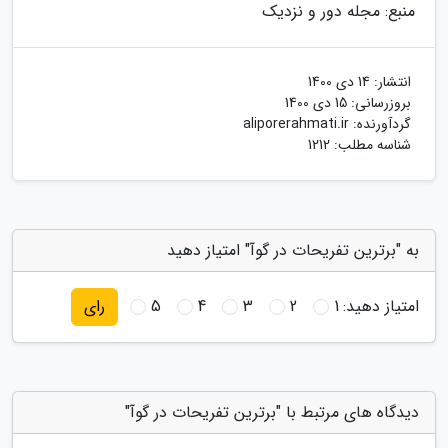
منبع: مجله دور و نزدیک
انتشار:
14 دی 1400
بروزرسانی:
15 دی 1400
گردآورنده:
aliporerahmati.ir
شناسه مطلب: 1212
به "برترین تفریحات در گوآ" امتیاز دهید
امتیاز دهید:
1
2
3
4
5
رای
دیدگاه های مرتبط با "برترین تفریحات در گوآ"