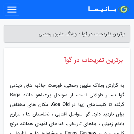
برترین تفریحات در گوآ - وبلاگ علیپور رحمتی
برترین تفریحات در گوآ
به گزارش وبلاگ علیپور رحمتی، فهرست جاذبه های دیدنی
گوا بسیار طولانی است، از سواحل پرهیاهو مانند Baga
گرفته تا کلیساهای زیبا در Goa Old، مکان های مختلفی
برای بازدید دارد. گوا سواحل آفتابی ، نخلستان ها ، مزارع
بادام زمینی ، بناهای تاریخی، غذاهای لذیذی همانند برنج
کاری، ماهی، Fenny Cashew و جشنواره ها و بازارهایی