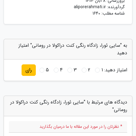
بروزرسانی:
8 آبان 1403
گردآورنده:
aliporerahmati.ir
شناسه مطلب: 1640
به "سایی ئورا، زادگاه رنگی کنت دراکولا در رومانی" امتیاز
دهید
امتیاز دهید:
1
2
3
4
5
رای
دیدگاه های مرتبط با "سایی ئورا، زادگاه رنگی کنت دراکولا در
رومانی"
* نظرتان را در مورد این مقاله با ما درمیان بگذارید