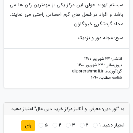
سیستم تهویه هوای این مرکز یکی از مهمترین رکن ها می
باشد و افراد در فصل های گرم احساس راحتی می نمایند.
مجله گردشگری خبرنگاران
منبع: مجله دور و نزدیک
انتشار:
23 شهریور 1400
بروزرسانی:
23 شهریور 1400
گردآورنده:
aliporerahmati.ir
شناسه مطلب: 1090
به "تور دبی: معرفی و آنالیز مرکز خرید دبی مال" امتیاز دهید
امتیاز دهید:
1
2
3
4
5
رای