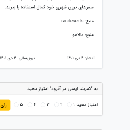
سفرهای برون شهری خود کمال استفاده را ببرید.
منبع: irandeserts
منبع: دالاهو
انتشار:
4 دی 1401
بروزرسانی:
4 دی 1401
به "کمربند ایمنی در آفرود" امتیاز دهید
امتیاز دهید:
1
2
3
4
5
رای