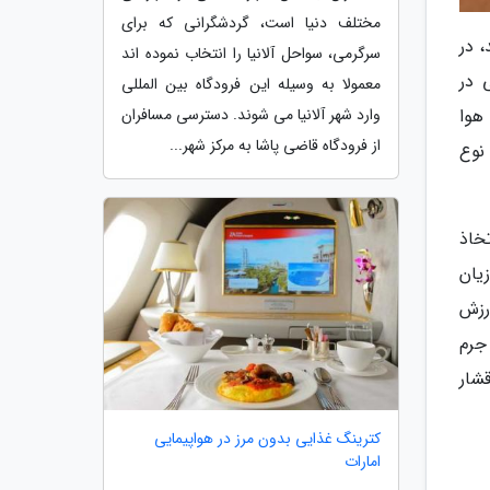
مختلف دنیا است، گردشگرانی که برای
، در
سرگرمی، سواحل آلانیا را انتخاب نموده اند
نی در
معمولا به وسیله این فرودگاه بین المللی
 هوا
وارد شهر آلانیا می شوند. دسترسی مسافران
از فرودگاه قاضی پاشا به مرکز شهر...
 از این نوع
خاذ
زیان
رزش
جرم
شار
کترینگ غذایی بدون مرز در هواپیمایی
امارات