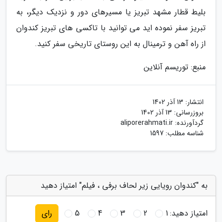
بلیط قطار مشهد تبریز یا مسیرهای دور و نزدیک دیگر، به
تبریز سفر نموده اید می توانید با تاکسی های تبریز کندوان
از راه آهن و ترمینال به این روستای تاریخی سفر کنید.
منبع: توریسم آنلاین
انتشار:
13 آذر 1402
بروزرسانی:
13 آذر 1402
گردآورنده:
aliporerahmati.ir
شناسه مطلب: 1597
به "کندوان رویایی زیر لحاف برفی ، فیلم" امتیاز دهید
امتیاز دهید:
1
2
3
4
5
رای