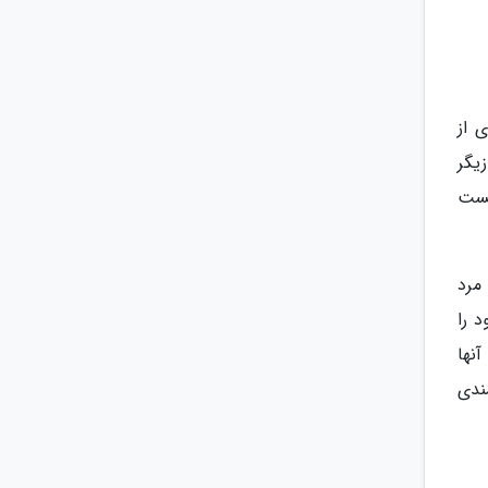
 از
یگر
تست
مرد
 را
نها
ندی