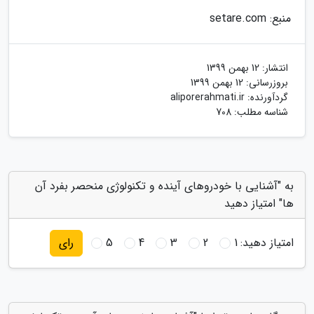
منبع: setare.com
انتشار:
12 بهمن 1399
بروزرسانی:
12 بهمن 1399
گردآورنده:
aliporerahmati.ir
شناسه مطلب: 708
به "آشنایی با خودروهای آینده و تکنولوژی منحصر بفرد آن
ها" امتیاز دهید
امتیاز دهید:
1
2
3
4
5
رای