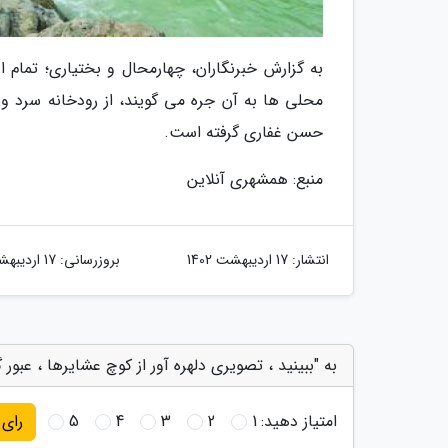
به گزارش خبرنگاران، چهارمحال و بختیاری؛ تمام 
محلی ها به آن جره می گویند، از رودخانه سرد و 
حسن غفاری گرفته است.
منبع: همشهری آنلاین
انتشار:
17 اردیبهشت 1402
بروزرسانی:
17 اردیبهشت 1402
به "ببینید ، تصویری دلهره آور از کوچ عشایرها ، عبور گ
امتیاز دهید:
1
2
3
4
5
رای