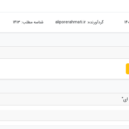
گردآورنده:
aliporerahmati.ir
شناسه مطلب: 1413
ای"