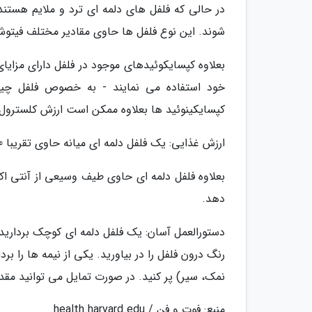
در حالی که فلفل های دلمه ای ترد و ملایم هستند
شوند. این نوع فلفل ها حاوی مقادیر مختلف فیتوش
بعلاوه کپسایکوئیدهای موجود در فلفل دارای مزایای
خود استفاده می نمایند - به خصوص فلفل چیلی
کپسایکینوئید ها بعلاوه ممکن است ارزش کلسترول 
ارزش غذایی: یک فلفل دلمه ای میانه حاوی تقریبا 30 کالری و سرشار از ویتامین ها A و C است.
بعلاوه فلفل دلمه ای حاوی طیف وسیعی از آنتی ا
دهد.
دستورالعمل آسان: یک فلفل دلمه ای کوچک برداری
رنگ درون فلفل را در بیاورید. یکی از نیمه ها را 
نمک، سیر) پر کنید. در صورت تمایل می توانید مقدا
منبع: فوت و فن / health.harvard.edu