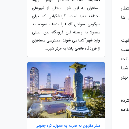
International Airport) دروازه ورود
تظار
مسافران به این شهر ساحلی از شهرهای
مختلف دنیا است، گردشگرانی که برای
 ها
سرگرمی، سواحل آلانیا را انتخاب نموده اند
معمولا به وسیله این فرودگاه بین المللی
اتری 9 برابر بیشتر ظرفیت
وارد شهر آلانیا می شوند. دسترسی مسافران
از فرودگاه قاضی پاشا به مرکز شهر...
یست
افت
شما
بهتر
رده
اده
سفر مقرون به صرفه به سئول، کره جنوبی