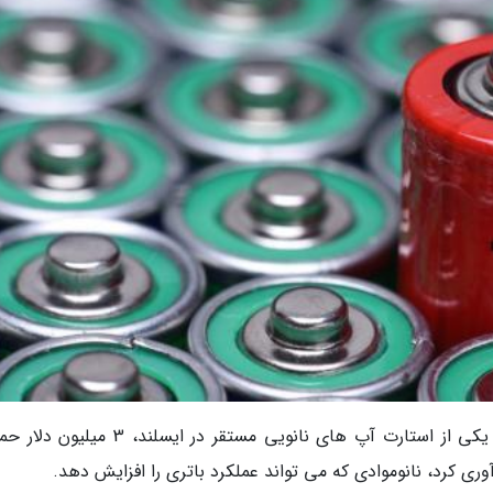
به گزارش گروه فناوری خبرنگاران، نانوم (Nanom) یکی از استارت آپ های نانویی مستقر در ایسل
ی کرد، نانوموادی که می تواند عملکرد باتری را افزایش دهد.