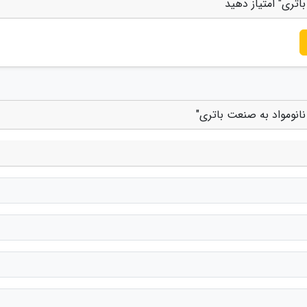
اتری" امتیاز دهید
نانومواد به صنعت باتری"