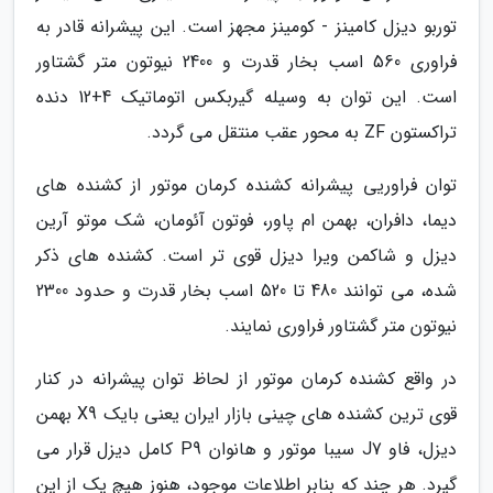
توربو دیزل کامینز - کومینز مجهز است. این پیشرانه قادر به
فراوری 560 اسب بخار قدرت و 2400 نیوتون متر گشتاور
است. این توان به وسیله گیربکس اتوماتیک 4+12 دنده
تراکستون ZF به محور عقب منتقل می گردد.
توان فراوریی پیشرانه کشنده کرمان موتور از کشنده های
دیما، دافران، بهمن ام پاور، فوتون آئومان، شک موتو آرین
دیزل و شاکمن ویرا دیزل قوی تر است. کشنده های ذکر
شده، می توانند 480 تا 520 اسب بخار قدرت و حدود 2300
نیوتون متر گشتاور فراوری نمایند.
در واقع کشنده کرمان موتور از لحاظ توان پیشرانه در کنار
قوی ترین کشنده های چینی بازار ایران یعنی بایک X9 بهمن
دیزل، فاو J7 سیبا موتور و هانوان P9 کامل دیزل قرار می
گیرد. هر چند که بنابر اطلاعات موجود، هنوز هیچ یک از این