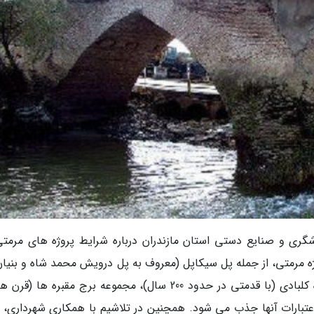
گری و صنایع دستی استان مازندران درباره شرایط پروژه های مرمتی
ازندران گفت: در حال حاضر بیش از 30 پروژه مرمتی، از جمله پل سیکاپل (معروف به پل درویش محمد شاه و بن
به اواخر دوره صفوی نسبت داده شده است)، موزه کلبادی (با قدمتی در حدود 200 سال)، مجموعه برج مقبره ه
ی) در حال اجرا است که تا پایان شهریور 1401 اعتبارات آنها جذب می شود. همچنین در تلاشیم با همکاری شهرداری