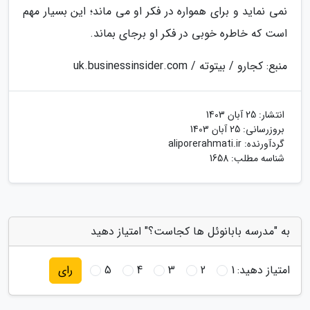
نمی نماید و برای همواره در فکر او می ماند؛ این بسیار مهم
است که خاطره خوبی در فکر او برجای بماند.
منبع: کجارو / بیتوته / uk.businessinsider.com
انتشار:
25 آبان 1403
بروزرسانی:
25 آبان 1403
گردآورنده:
aliporerahmati.ir
شناسه مطلب: 1658
به "مدرسه بابانوئل ها کجاست؟" امتیاز دهید
امتیاز دهید:
1
2
3
4
5
رای