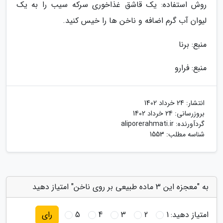
روش استفاده: یک قاشق غذاخوری سرکه سیب را به یک
لیوان آب گرم اضافه و ناخن ها را خیس کنید.
منبع: برنا
منبع: فرارو
انتشار:
24 خرداد 1402
بروزرسانی:
24 خرداد 1402
گردآورنده:
aliporerahmati.ir
شناسه مطلب: 1553
به "معجزه این 3 ماده طبیعی بر روی ناخن" امتیاز دهید
امتیاز دهید:
1
2
3
4
5
رای