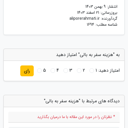
انتشار:
9 بهمن 1403
بروزرسانی:
21 اسفند 1403
گردآورنده:
aliporerahmati.ir
شناسه مطلب: 1694
به "هزینه سفر به بالی" امتیاز دهید
امتیاز دهید:
1
2
3
4
5
رای
دیدگاه های مرتبط با "هزینه سفر به بالی"
* نظرتان را در مورد این مقاله با ما درمیان بگذارید