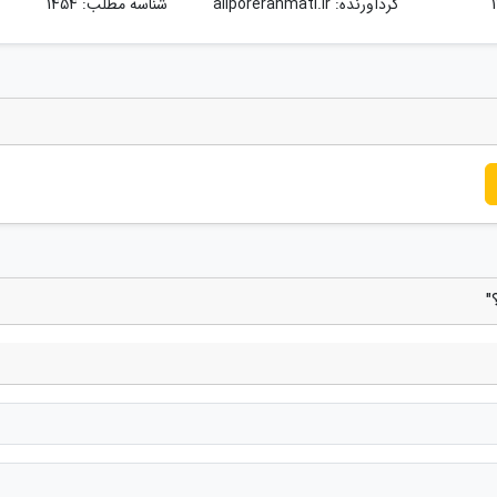
گردآورنده:
aliporerahmati.ir
شناسه مطلب: 1454
"