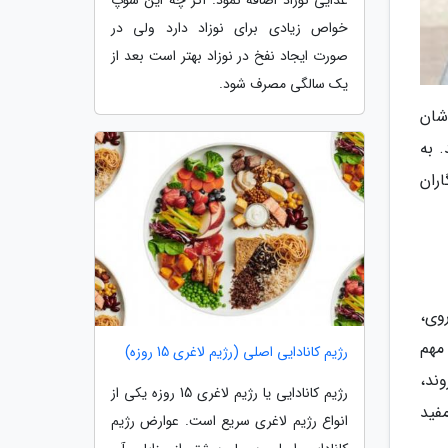
غذایی نوزاد اضافه نمود. اگر چه این سوپ
خواص زیادی برای نوزاد دارد ولی در
صورت ایجاد نفخ در نوزاد بهتر است بعد از
یک سالگی مصرف شود.
شان
 به
ز خبرنگاران
وی،
مهم
رژیم کانادایی اصلی (رژیم لاغری 15 روزه)
پختن از بین می روند،
رژیم کانادایی یا رژیم لاغری 15 روزه یکی از
مفید
انواع رژیم لاغری سریع است. عوارض رژیم