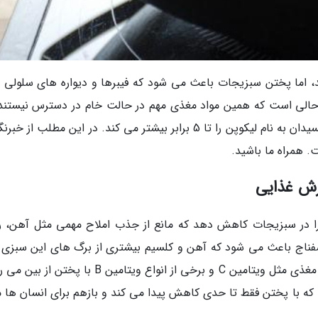
، اما پختن سبزیجات باعث می شود که فیبرها و دیواره های سلولی 
 حالی است که همین مواد مغذی مهم در حالت خام در دسترس نیستند.
عنوان مثال پختن گوجه فرنگی، تاثیر نوعی آنتی اکسیدان به نام لیکوپن را تا 5 برابر بیشتر می کند. در این مطلب ا
 همراه ما باشید.
زش غذایی
ا در سبزیجات کاهش دهد که مانع از جذب املاح مهمی مثل آهن، ر
سفناج باعث می شود که آهن و کلسیم بیشتری از برگ های این سبزی 
در دسترس انسان ها قرار بگیرد. البته برخی از مواد مغذی مثل ویتامین C و برخی از انواع ویتامین B با 
ست که با پختن فقط تا حدی کاهش پیدا می کند و بازهم برای انسان ها 