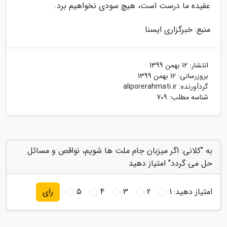
عقیده ما درست است، هیچ سودی نخواهیم برد.
منبع: خبرگزاری ایسنا
انتشار:
12 بهمن 1399
بروزرسانی:
12 بهمن 1399
گردآورنده:
aliporerahmati.ir
شناسه مطلب: 709
به "کلانی: اگر میزبان جام ملت ها شویم، نواقص و مسائل
حل می گردد" امتیاز دهید
امتیاز دهید:
1
2
3
4
5
رای