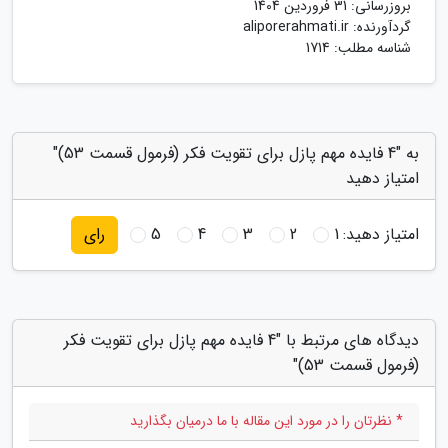
بروزرسانی:
31 فروردین 1404
گردآورنده:
aliporerahmati.ir
شناسه مطلب: 1714
به "4 فایده مهم پازل برای تقویت فکر (فرمول قسمت 53)"
امتیاز دهید
امتیاز دهید:
1
2
3
4
5
رای
دیدگاه های مرتبط با "4 فایده مهم پازل برای تقویت فکر
(فرمول قسمت 53)"
* نظرتان را در مورد این مقاله با ما درمیان بگذارید