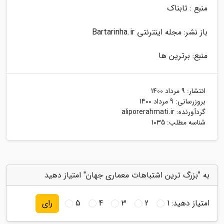
منبع : تابناک
باز نشر: مجله اینترنتی Bartarinha.ir
منبع: برترین ها
انتشار:
9 مرداد 1400
بروزرسانی:
9 مرداد 1400
گردآورنده:
aliporerahmati.ir
شناسه مطلب: 1035
به "بزرگ ترین اشتباهات معماری جهان" امتیاز دهید
امتیاز دهید:
1
2
3
4
5
رای