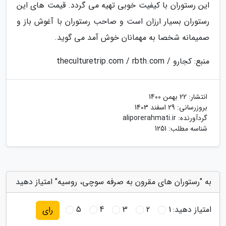
این رستوران با کیفیت خوبی تهیه می گردد. قیمت های این
رستوران بسیار ارزان است و صاحب رستوران با آغوش باز و
صمیمانه شخصا به مهمانان خوش آمد می گوید.
منبع: کجارو / theculturetrip.com / rbth.com
انتشار:
22 بهمن 1400
بروزرسانی:
29 اسفند 1403
گردآورنده:
aliporerahmati.ir
شناسه مطلب: 1251
به "رستوران های مقرون به صرفه سوچی، روسیه" امتیاز دهید
امتیاز دهید:
1
2
3
4
5
رای