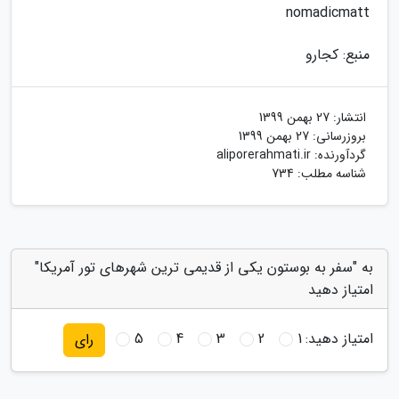
nomadicmatt
منبع: کجارو
انتشار:
27 بهمن 1399
بروزرسانی:
27 بهمن 1399
گردآورنده:
aliporerahmati.ir
شناسه مطلب: 734
به "سفر به بوستون یکی از قدیمی ترین شهرهای تور آمریکا"
امتیاز دهید
امتیاز دهید:
1
2
3
4
5
رای