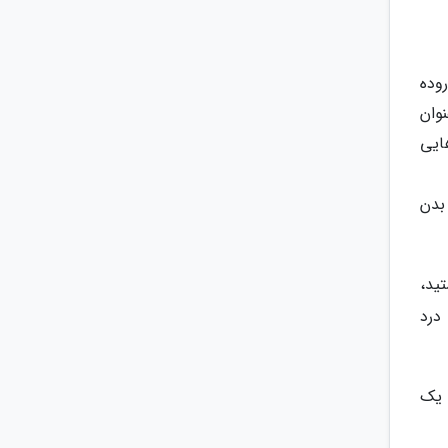
اره روده
وان
ین هایی
 بدن
هستید،
درد
 یک