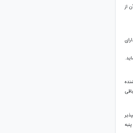
 از
ارای
در محصولات GMO حرکت مینماید.
نده
اقی
انپذیر
ذرت، سویا، روغن پنبه