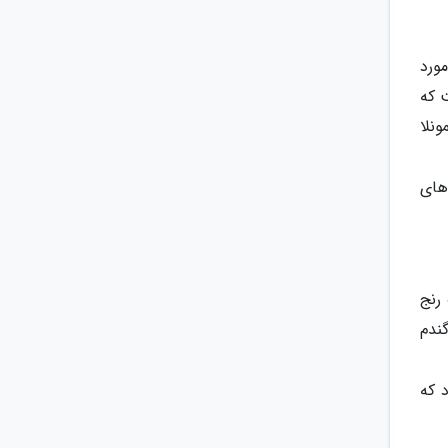
ورد
 که
نلا
های
رنج
ندم
د که