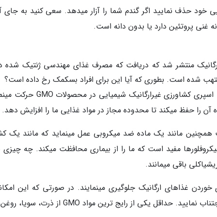
ی خود حذف نمایید اگر گندم شما را آزار میدهد. سعی کنید به جای آن
انه غنی پروتئین دارد یا بدون دانه است.
رنال سیستم های ارگانیک منتشر شد که دریافت که مصرف غذای مهندسی ژنتیک شده د
تهب شده است. بطوری که آیا این برای افراد بسکمک رخ داده است؟
گلیفوسیت، ماده فعال در رانداپ است که به سمت اسپری کشاورزی غیرارگانیک شیمیایی 
 آن را حفظ میکند تا محدوده مجاز در مواد غذایی ما را افزایش دهد.
ت همچنین مانند یک ماده ضد میکروبی عمل مینماید که مانند یک کش
میکروفلورها مفید است که ما را از بیماری محافظت میکند. چه چیزی ب
یشیاکلی باقی میمانند.
رشناس: تعدادی از شیوه ها از GMOs برای خوردن غذاهای ارگانیک جلوگیری مینمایند. در صورتی که این امک
نباشد، از خوردن غذاهای فرآوری شده غیرارگانیک اجتناب نمایید. حداقل یکی از رایج ترین مواد GMO از 