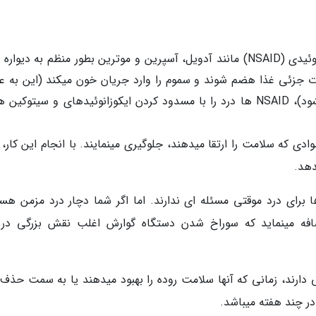
با توجه به بیان لیپسکی، مصرف داروهای غیراستروئیدی (NSAID) مانند آدویل، آسپرین و موترین بطور منظم به دیو
 جزئی غذا هضم شوند و سموم را وارد جریان خون میکند (این به عن
سوراخ شدن (نشست) دستگاه گوارش شناخته میشود)، NSAID ها درد را با مسدود کردن ایکوزانوئیدهای و سیتوک
دی که سلامت را ارتقا میدهند، جلوگیری مینمایند. با انجام این کار،
دهد.
 متخصص: لیپسکی بیان میکند که NSAID ها برای درد موقتی مسئله ای ندارند. اما اگر شما دچار درد مزمن 
افه مینماید که سوراخ شدن دستگاه گوارش اغلب نقش بزرگی در 
دارند، زمانی که آنها سلامت روده را بهبود میدهند یا به سمت حذف
در چند هفته میباشد.