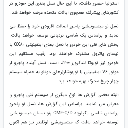
استرالیا حضور داشت، با این حال نسل بعدی این خودرو در
کشورهای پیشرفته همچون ایالات متحده عرضه خواهد شد.
نسل نو میتسوبیشی پاجرو اصالت آفرودی خود را حفظ می
نماید و براساس یک شاسی نردبانی توسعه خواهد یافت.
بخش های فنی این خودرو با نسل بعدی اینفینیتی QX80 یا
نیسان پاترول مشترک خواهند بود. رقیب مستقیم این
خودرو نیز تویوتا لندکروزر J300 است. نسل آینده پاجرو از
موتور V6 اینفینیتی با توربوشارژرهای دوقلو به همراه سیستم
چهار چرخ محرک بهره خواهد برد.
البته بعضی گزارش ها نوع دیگری از سیستم فنی پاجرو را
معرفی می نمایند. براساس این گزارش ها، نسل نو پاجرو
براساس شاسی یکپارچه CMF-C/D رنو نیسان میتسوبیشی
توسعه خواهد یافت که میتسوبیشی اوتلندر نیز هم اکنون