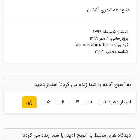
منبع: همشهری آنلاین
انتشار:
5 مرداد 1399
بروزرسانی:
6 مهر 1399
گردآورنده:
aliporerahmati.ir
شناسه مطلب: 333
به "صبح آدینه با شما زنده می گردد" امتیاز دهید
امتیاز دهید:
1
2
3
4
5
رای
دیدگاه های مرتبط با "صبح آدینه با شما زنده می گردد"