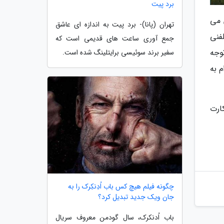
برد پیت
 می
تهران (پانا)- برد پیت به اندازه ای عاشق
فنی
جمع آوری ساعت های قدیمی است که
وجه
سفیر برند سوئیسی برایتلینگ شده است.
م به
ارت
چگونه فیلم هیچ کس باب اُدِنکِرک را به
جان ویک جدید تبدیل کرد؟
باب اُدنکرک، سال گودمن معروف سریال