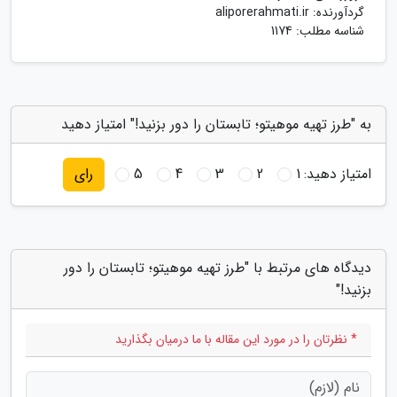
گردآورنده:
aliporerahmati.ir
شناسه مطلب: 1174
به "طرز تهیه موهیتو؛ تابستان را دور بزنید!" امتیاز دهید
امتیاز دهید:
1
2
3
4
5
رای
دیدگاه های مرتبط با "طرز تهیه موهیتو؛ تابستان را دور
بزنید!"
* نظرتان را در مورد این مقاله با ما درمیان بگذارید