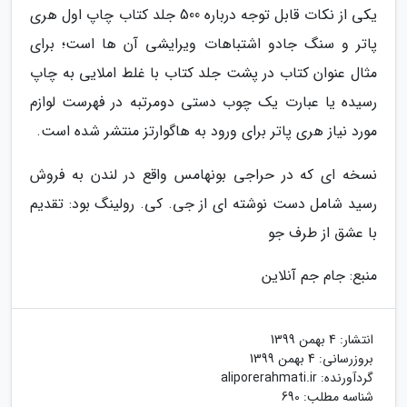
یکی از نکات قابل توجه درباره 500 جلد کتاب چاپ اول هری
پاتر و سنگ جادو اشتباهات ویرایشی آن ها است؛ برای
مثال عنوان کتاب در پشت جلد کتاب با غلط املایی به چاپ
رسیده یا عبارت یک چوب دستی دومرتبه در فهرست لوازم
مورد نیاز هری پاتر برای ورود به هاگوارتز منتشر شده است.
نسخه ای که در حراجی بونهامس واقع در لندن به فروش
رسید شامل دست نوشته ای از جی. کی. رولینگ بود: تقدیم
با عشق از طرف جو
منبع: جام جم آنلاین
انتشار:
4 بهمن 1399
بروزرسانی:
4 بهمن 1399
گردآورنده:
aliporerahmati.ir
شناسه مطلب: 690