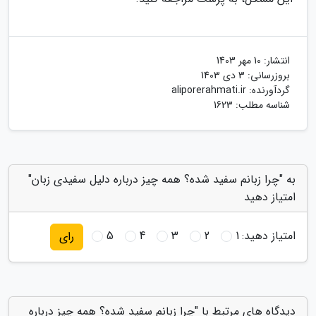
انتشار:
10 مهر 1403
بروزرسانی:
3 دی 1403
گردآورنده:
aliporerahmati.ir
شناسه مطلب: 1623
به "چرا زبانم سفید شده؟ همه چیز درباره دلیل سفیدی زبان"
امتیاز دهید
امتیاز دهید:
1
2
3
4
5
رای
دیدگاه های مرتبط با "چرا زبانم سفید شده؟ همه چیز درباره