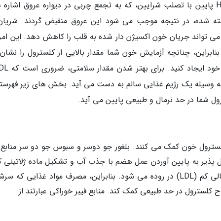
مقدار بالای تری گلیسرید همراه با LDL بالا و HDL پایین با تصلب شرایین، که به تجمع چربی در دیواره عروق اشاره
شته شده، در نتیجه موجب می شود این عروق منقبض گردند. شریان
 تواند جریان خون اکسیژن دار شده به قلب را کاهش دهد. این امر 
نابراین، چنانچه آزمایش خون شما مقدار بالایی از کلسترول را نشان
هید. این کار به وسیله یک رژیم غذایی سالم به دست می آید. بخش های زیر فهرست
رول شما در حد نرمال و طبیعی پایین می آید.
لسترول خون کمک می کنند. بلغور جو دوسر و سبوس جو دو سر منابع ف
 می باشند. فیبر انحلال پذیر به پایین آوردن عمل هضم با جذب آب و تشکیل ماده ژلاتین
می کند. همچنین مانع از جذب لیپوپروتئین با چگالی کم (LDL) در روده می شود. بنابراین، مصرف مواد غذایی که س
 کلسترول در حد طبیعی کمک کند. منابع فیبر خوراکی عبارتند از: