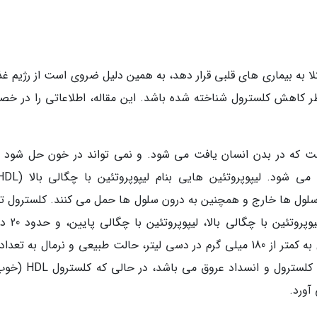
لا به بیماری های قلبی قرار دهد، به همین دلیل ضروی است از رژیم غذ
طر کاهش کلسترول شناخته شده باشد. این مقاله، اطلاعاتی را در خ
ت که در بدن انسان یافت می شود. و نمی تواند در خون حل شود و
پایین (LDL)، کلسترول را از سلول ها خارج و همچنین به درون سلول ها حمل می کنند. کلسترول 
سرم خون (Total serum cholesterol) شامل 
سطح تری گلیسرید می باشد. رسیدن کلسترول کل به کمتر از 180 میلی گرم در دسی لیتر، حالت طبیعی و نرمال به ت
رود. کلسترول LDL (بد یا مضر) منبع اصلی ازدیاد کلسترول و انسداد
آورد.