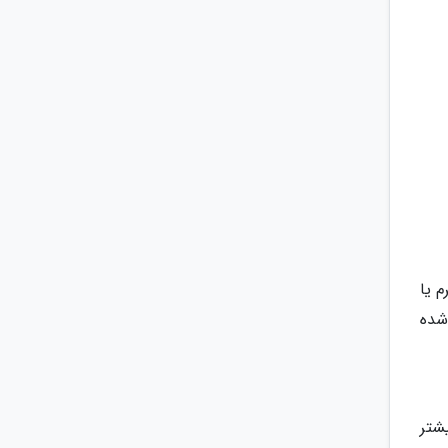
اقل ده گرم یا
شده
ر42 گرم) در روز از بیشتر