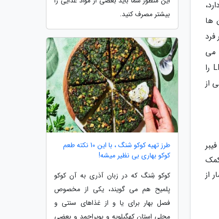
این منظور شما باید بعضی از مواد غذایی را
 دارد،
بیشتر مصرف کنید.
 ها
فرد
 می
دهد، بایستی خیلی زود تغییراتی در رژیم غذایی خود ایجاد کنید. برای بهتر شدن مقدار سلامتی، ضروری است که LDL را
ی از
یبر
طرز تهیه کوکو شنگ ، با این 10 نکته طعم
کوکو بهاری بی نظیر میشه!
ی کمک
رشار از
کوکو شِنگ که در زبان آذری به آن کوکو
یِلمیح هم می گویند، یکی از مخصوص
فصل بهار برای یا و از غذاهای سنتی و
محلی استان کهگیلویه و بویراحمد و بعضی