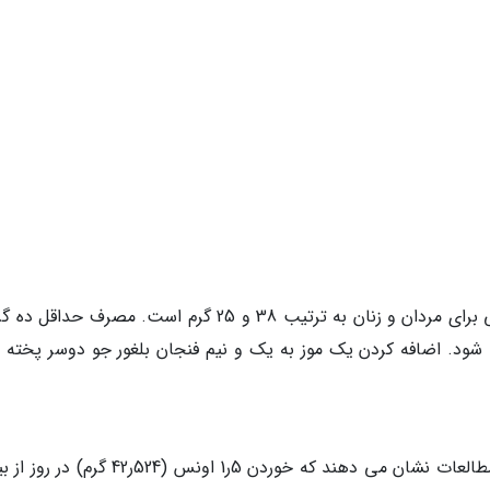
مقدار مصرف مجاز روزانه (RDA) فیبر در رژیم غذایی برای مردان و زنان به ترتیب 38 و 25 گرم است. مصرف حد
ی شود. اضافه کردن یک موز به یک و نیم فنجان بلغور جو دوسر پخته 
بعقیده سازمان غذا و داروی ایالات متحده، برخی مطالعات نشان می دهند که خوردن 5ر1 اونس (524