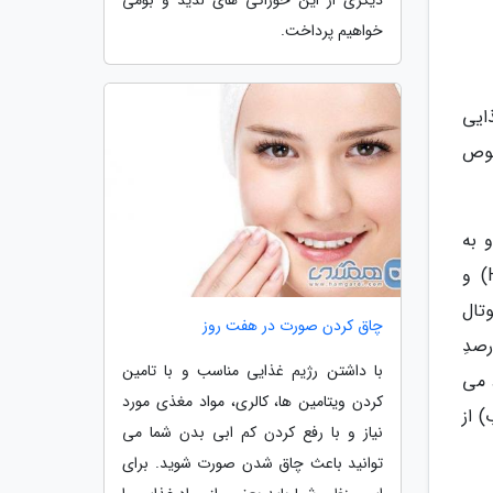
دیگری از این خوراکی های لذیذ و بومی
خواهیم پرداخت.
ایی
صوص
 به
وسیله جریان خون به وسیله لیپوپروتئین منتقل می شود. لیپوپروتئین هایی بنام لیپوپروتئین با چگالی بالا (HDL) و
توتال
چاق کردن صورت در هفت روز
لیپیوپروتئین با چگالی بالا، لیپوپروتئین با چگالی پایین، و حدود 20 درصدِ
با داشتن رژیم غذایی مناسب و با تامین
عداد می
کردن ویتامین ها، کالری، مواد مغذی مورد
 عروق می باشد، در حالی که کلسترول HDL (خوب) از
نیاز و با رفع کردن کم ابی بدن شما می
توانید باعث چاق شدن صورت شوید. برای