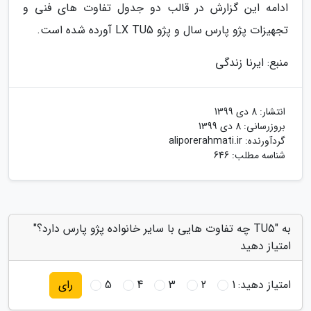
ادامه این گزارش در قالب دو جدول تفاوت های فنی و
تجهیزات پژو پارس سال و پژو LX TU5 آورده شده است.
منبع: ایرنا زندگی
انتشار:
8 دی 1399
بروزرسانی:
8 دی 1399
گردآورنده:
aliporerahmati.ir
شناسه مطلب: 646
به "TU5 چه تفاوت هایی با سایر خانواده پژو پارس دارد؟"
امتیاز دهید
امتیاز دهید:
1
2
3
4
5
رای