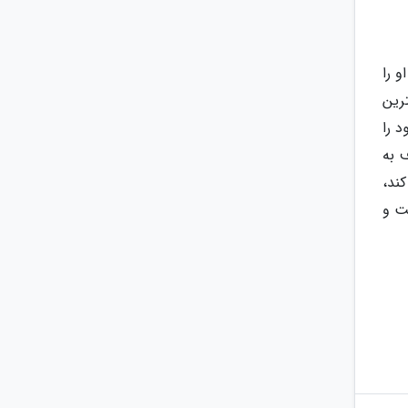
و را
رین
 را
 به
ند،
ت و