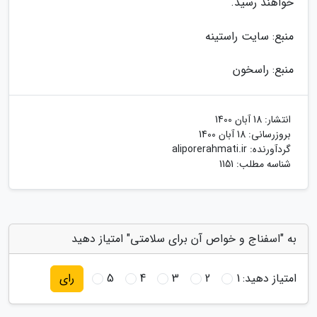
خواهند رسید.
منبع: سایت راستینه
منبع: راسخون
انتشار:
18 آبان 1400
بروزرسانی:
18 آبان 1400
گردآورنده:
aliporerahmati.ir
شناسه مطلب: 1151
به "اسفناج و خواص آن برای سلامتی" امتیاز دهید
امتیاز دهید:
1
2
3
4
5
رای