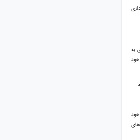
ه اندازی
 به
از در فروشگاه خود
.
خود
های