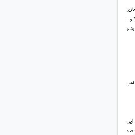
ازی
نشانه 12 ماه سال تقسیم شده اند. هر خال با یک نوع گل تعیین است. و از هر خال (گل) 4 کارت
 کارت با نوار شعر روی آن 2 امتیاز دارد و
نمی
این
ب ها عرضه