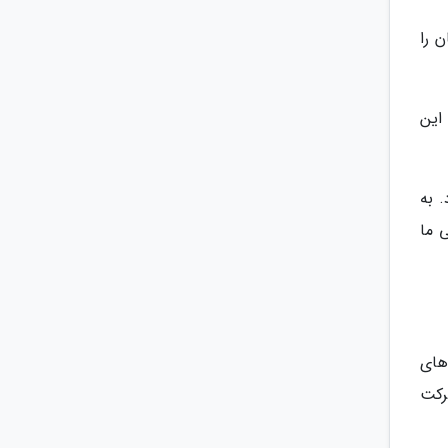
 را
 این
. به
 ما
ایل های
رکت