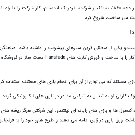
اما فراوری ابتدایی این شرکت چیز متفاوتی بود! در دهه 1860، بنیانگذار شرکت، فردریک ایدستام، کار شرکت را با را
والت می ساخت، شروع کرد.
نینتندو یکی از منطقی ترین سیرهای پیشرفت را داشته باشد. صنعتگری
نام فوساجیرو یامائوچی ، نینتندو را تاسیش کرد و کار را با ساخت و فروش کارت های Hanafuda دست س
ازی هستند که می توان از آن برای انجام بازی های مختلف استفاده کرد
وگ کارتی اولیه تبدیل به شرکتی مقتدر در بازی های الکترونیکی گردد.
 کنسول ها و بازی های رایانه ای نینتندو، این شرکتن هرگز ریشه های 
ساخت ورق بازی در ژاپن ادامه می دهند و طرح های خود را به فرنچایز