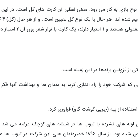
 نوع بازی به کار می رود. معنی لفظی آن کارت های گل است. در این ب
ورق ها به 12 خال مختلف به 
موجود است. از 4 کارت مربوط به هر خال، 2 کارت معمولی هستند و 1 امتیاز دارند، یک
ی از فزونین برندها در این زمینه است.
نی که شرکت خود را راه اندازی کرد، به دندان ها و بهداشت آنها فکر 
 استفاده از پیه (چربی گوشت گاو) فراوری کرد.
ی لوله های فشرده یا تیوب ها در شیشه های کوچک عرضه می شد. 
خمیردندان معطر بود و ابتدا به همین سبب شاخص شده بود. از سال 1896 خمیردندان های این شرکت در تیو