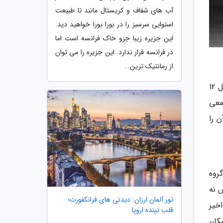
آب های شفاف و کریستال مانند تا طبیعت
استوایی سرسبز را در بورا بورا خواهید دید.
این جزیره زیبا جزو خاک فرانسه است اما
در فرانسه قرار ندارد. این جزیره را می توان
از رمانتیک ترین...
از بزرگترین و مهم ترین شاهکارهای هنری موسیقی سنتی می توان به مجموعه چاووشها اشاره کرد. مجموعه ای که شامل 12
معی
می توان آن را
روه
 نه
تور آلمان ارزان: دیدنی های فرانکفورت؛
خیر
قلب تپنده اروپا
کار،