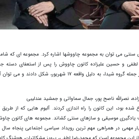
 لطفی و حسین علیزاده کانون چاووش را پس از استعفای دسته ج
موسیقی دانان سازمان رادیو تلویزیون ملی ایران از جمله گروه شیدا، به دلیل واقعه 17 شهریور، شکل دادند و 
ه، نصرالله ناصح پور، جمال سماواتی و جمشید عندلیبی
ده بود، این کانون را راه اندازی کردند. آلبوم هایی که از طریق گ
یادگیری موسیقی و سازهای سنتی کشاند. مجموعه های کانون چاوش
یار مهمی در همراهی مهم ترین رویداد سیاسی اجتماعی پنجاه سال ا
ی از ماندگارترین ها از این مجموعه است که محمدرضا لطفی، پرویز مشکاتیان، هوشنگ کام