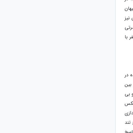
هان
نیز
ان کنسرتی
 با
 در
بین
ل کشیده است و بی
 شدن عکس
ازی
تند
اسخ