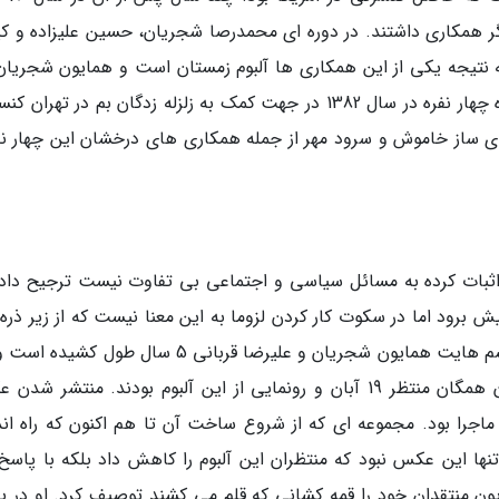
 همکاری داشتند. در دوره ای محمدرصا شجریان، حسین علیزاده و کی
ه نتیجه یکی از این همکاری ها آلبوم زمستان است و همایون شجریان 
در این دوره با این گروه همکاری می کرد. این گروه چهار نفره در سال 1382 در جهت کمک به زلزله زدگان بم در تهر
 های ساز خاموش و سرود مهر از جمله همکاری های درخشان این چهار نفر
ثبات کرده به مسائل سیاسی و اجتماعی بی تفاوت نیست ترجیح داده
برود اما در سکوت کار کردن لزوما به این معنا نیست که از زیر ذره 
مخاطبان نیز رد خواهی شود. تهیه آلبوم افسانه چشم هایت همایون شجریان و علیرضا قربانی 5 سال طو
شک اگر حواشی در مورد ویدئو این کار نبود اکنون همگان منتظر 19 آبان و رونمایی از این آلبوم بودند. منتشر
اجرا بود. مجموعه ای که از شروع ساخت آن تا هم اکنون که راه اند
نها این عکس نبود که منتظران این آلبوم را کاهش داد بلکه با پاسخ 
ون منتقدان خود را قمه کشانی که قلم می کشند توصیف کرد. او در پ