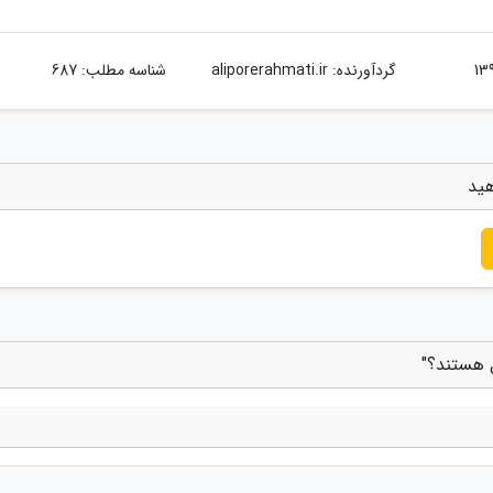
گردآورنده:
aliporerahmati.ir
شناسه مطلب: 687
هید
 هستند؟"